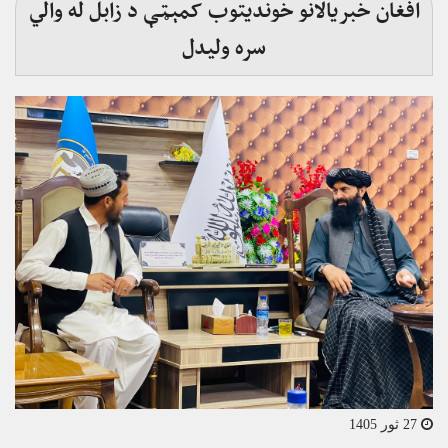
افغان خبریالانو خوندیتوب کمېټې د زابل له والي
سره ولیدل
27 ثور 1405