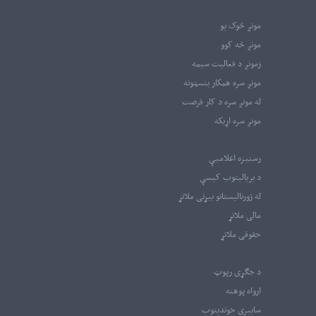
مونږ څوک یو
مونږ څه کوو
زمونږ د فعالیت سیمه
مونږ سره همکار بنسټونه
له مونږ سره د کار فرصت
مونږ سره اړیکه
رسنیزه اعلامیې
د بریالیتوب کیسې
له ژورنالیستانو بیړنی ملاتړ
مالی ملاتړ
حقوقی ملاتړ
د جګړی رپوټ
ارواه پوهنه
سایبري خوندیتوب