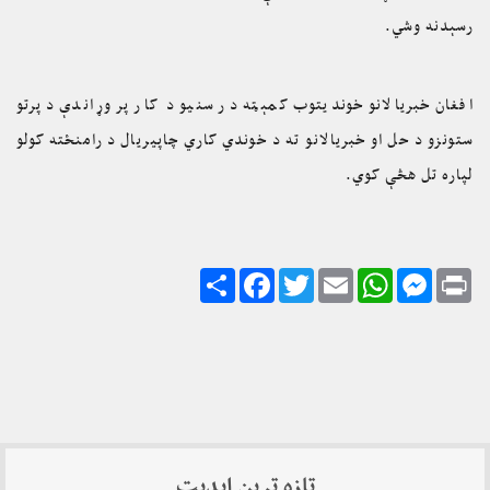
رسېدنه وشي.
افغان خبریالانو خوندیتوب کمېټه د رسنيو د کار پر وړاندې د پرتو
ستونزو د حل او خبریالانو ته د خوندي کاري چاپيريال د رامنځته کولو
لپاره تل هڅې کوي.
Share
Facebook
Twitter
Email
WhatsApp
Messenger
Print
تازه ترین اپدیت