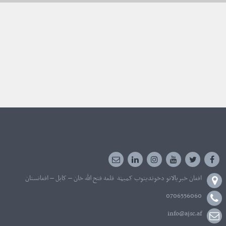
افغان خبریالانو دخوندیتوب کمیټه قلعه فتح الله خان – کابل – افغانستان
0706556060
info@ajsc.af