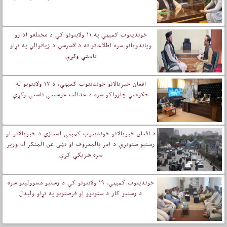
خوندیتوب کمېټې په ۱۱ ولایتونو کې د مختلفو ادارو
ویاندویانو سره اطلاعاتو ته د لاسرسي د زیاتوالي په تړاو
ناستې وکړې
افغان خبریالانو خوندیتوب کمېټې، د ۱۷ ولايتونو له
حکومتي چارواکو سره د عدالت غوښتنې ناستې وکړې
د افغان خبریالانو خوندیتوب کمېټې استازي د خبریالانو او
رسنیو ستونزې د امر بالمعروف او نهی عن المنکر له وزیر
سره شریکې کړې
خوندیتوب کمېټې، ۱۹ ولايتونو کې د رسنيو مسوولينو سره
د رسنيز کار د ستونزو او فرصتونو په تړاو ولیدل