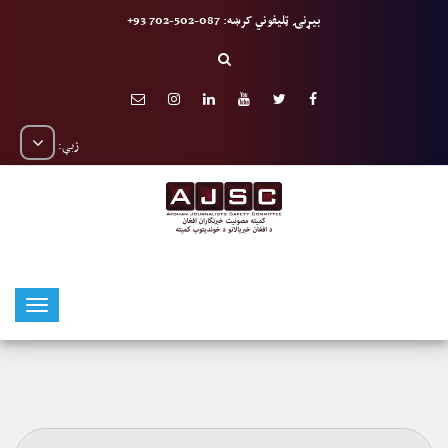
بیړنۍ ټلیفوني کرښه: 087-502-702 93+
ژبې: