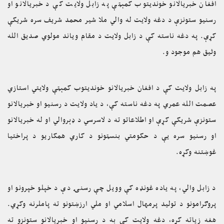
افغان خبریالانو خوندیتوب کمېټې په زابل ولایت کې د خبریالانو او
رسنیو ستونزې د دغه ولايت له والي ملا شیر محمد شریف سره شریکې
کړې. په دغه ناسته کې د زابل ولايت د مقام ویاند مولوي صدیق الله
وثیق هم موجود و.
په زابل ولايت کې د افغان خبریالانو خوندیتوب کمېټې ولايتي استازي
عصمت الله عمري په دغه ناسته کې، د یاد ولايت د رسنيو او خبریالانو
ستونزې شریکې کړې او اطلاعاتو ته د لاسرسي د ډېروالي او له خبریالانو
او رسنيو سره یې د حکومتي بنسټونو د کاري همکاريو د پراختيا
غوښتنه وکړه.
د زابل والي، په یاده غونډه کې وویل چې رسنۍ دې د خپلو خپرونو او
پروګرامونو د تولید پرمهال اسلامي او ملي ارزښتونو ته پاملرنه وکړي.
هغه زیاته کړه، دغه ولايت کې به د رسنيو او خبریالانو ستونزو ته