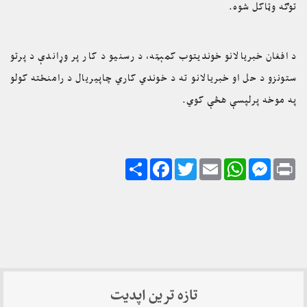
توګه وټاکل شوه.
د افغان خبريالانو خوندیتوب کمېټه، د رسنيو د کار پر وړاندې د پرتو
ستونزو د حل او خبريالانو ته د خوندي کاري چاپيريال د رامنځته کولو
په موخه پرلپسې هڅې کوي.
Share
Facebook
Twitter
Email
WhatsApp
Messenger
Print
تازه ترین اپدیت