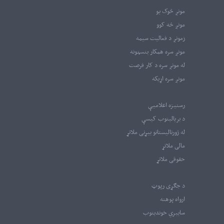
مونږ څوک یو
مونږ څه کوو
زمونږ د فعالیت سیمه
مونږ سره همکار بنسټونه
له مونږ سره د کار فرصت
مونږ سره اړیکه
رسنیزه اعلامیې
د بریالیتوب کیسې
له ژورنالیستانو بیړنی ملاتړ
مالی ملاتړ
حقوقی ملاتړ
د جګړی رپوټ
ارواه پوهنه
سایبري خوندیتوب