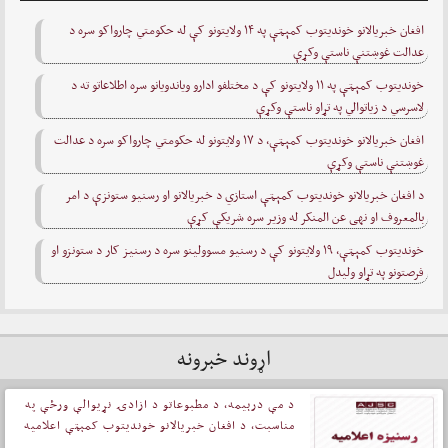
افغان خبریالانو خوندیتوب کمېټې په ۱۴ ولایتونو کې له حکومتي چارواکو سره د
عدالت غوښتنې ناستې وکړې
خوندیتوب کمېټې په ۱۱ ولایتونو کې د مختلفو ادارو ویاندویانو سره اطلاعاتو ته د
لاسرسي د زیاتوالي په تړاو ناستې وکړې
افغان خبریالانو خوندیتوب کمېټې، د ۱۷ ولايتونو له حکومتي چارواکو سره د عدالت
غوښتنې ناستې وکړې
د افغان خبریالانو خوندیتوب کمېټې استازي د خبریالانو او رسنیو ستونزې د امر
بالمعروف او نهی عن المنکر له وزیر سره شریکې کړې
خوندیتوب کمېټې، ۱۹ ولايتونو کې د رسنيو مسوولينو سره د رسنيز کار د ستونزو او
فرصتونو په تړاو ولیدل
اړوند خبرونه
د مې درېیمه، د مطبوعاتو د ازادۍ نړیوالې ورځې په
مناسبت، د افغان خبریالانو خوندیتوب کمېټې اعلامیه