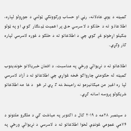
کمېټه د یوې عادلانه، رڼې او حساب ورکوونکې ټولنې د جوړولو لپاره،
اطلاعاتو ته د خلکو د لاسرسي حق پر اهمیت ټینګار کوي او په ټولو
ښکیلو اړخونو غږ کوي چې د اطلاعاتو ته د خلکو د غوره لاسرسي لپاره
کار وکړي.
اطلاعاتو ته د نړیوالې ورځې په مناسبت، د افغان خبریالانو خوندیتوب
کمېټه له حکومتي چارواکو څخه غواړي چې اطلاعاتو ته د آزاد لاسرسي
لپاره اغیزمن میکانیزمونه رامینځته کړي ترڅو د عامه اطلاعاتو
شریکولو پروسه اسانه کړي.
د سپتمبر ۲۸مه د ۲۰۱۹ کال د اکتوبر په میاشت کې د ملګرو ملتونو د
۷۴مې عمومي غونډې لخوا اطلاعاتو ته د لاسرسي د نړیوالې ورځې په