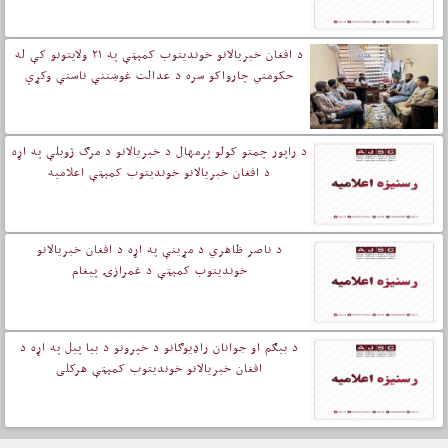
د افغان خبریالانو خوندیتوب کمېټې په ۲۱ ولایتونو کې له
حکومتي چارواکو سره د عدالت غوښتنې ناستې وکړې
د راپور چمتو کولو پرمهال د خبریالانو د مرګ ژوبلې په اړه
د افغان خبریالانو خوندیتوب کمېټې اعلامیه
د ناصر ظاهري د مړینې په اړه د افغان خبریالانو
خوندیتوب کمېټې د غمرازۍ پيغام
د بیګم او جوانان راډیوګانو د خپرونو د بیا پیل په اړه د
افغان خبریالانو خوندیتوب کمېټې هرکلی