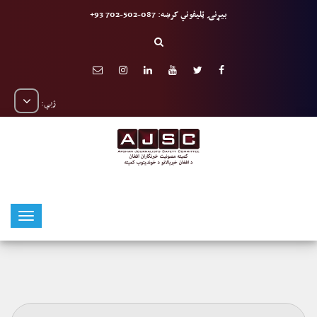
بیړنۍ ټلیفوني کرښه: 087-502-702 93+
ژبې: