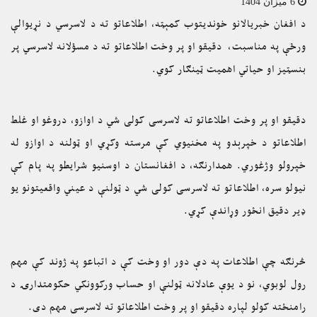
6 میزان 1404
د افغان خبریالانو خوندیتوب کمېټه، اطلاعاتو ته د لاسرسي د نړیوالې
ورځې په مناسبت، دقیقو او پر وخت اطلاعاتو ته د مسؤلانه لاسرسي پر
بنسټیز او حیاتي اهمیت ټینګار کوي.
دقیقو او پر وخت اطلاعاتو ته لاسرسی کولی شي د اوازو، دروغو او غلط
اطلاعاتو د خپرېدو په مخنیوي کې مرسته وکړي او ټولنه د اوازو له
خپرولو وژغوري. همدارنګه، د افغانستان د اوسنیو شرایطو په پام کې
نيولو سره، اطلاعاتو ته لاسرسی کولی شي د ټولنې د عیني واقعیتونو یو
ډیر دقیق انځور وړاندې کړي.
څرنګه چې اطلاعات په دې دور او وخت کې د اتباعو په ژوند کې مهم
رول لوبوي، نو د یوې عادلانه ټولنې او حساب ورکوونکي حکومتدارۍ د
رامنځته کولو لپاره دقیقو او پر وخت اطلاعاتو ته لاسرسی مهم دی.