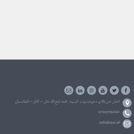
افغان خبریالانو دخوندیتوب کمیټه قلعه فتح الله خان – کابل – افغانستان
0706556060
info@ajsc.af